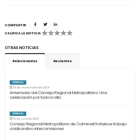
COMPARTIR
CALIFICA LA NOTICIA
1
2
3
4
5
OTRAS NOTICIAS
Relacionadas
Recientes
GREMIAL
26 de noviembre de 2024
Aniversario del Consejo Regional Metropolitano: Una
celebración por todo lo alto
GREMIAL
19 de julio de 2023
Consejo Regional Metropolitano de Colmevet fortalece trabajo
colaborativo intercomisiones