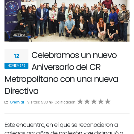
Celebramos un nuevo
12
Aniversario del CR
NOVIEMBRE
Metropolitano con una nueva
Directiva
Gremial
Visitas: 583
1
2
Calificación:
3
4
5
Este encuentro, en el que se reconocieron a
colegas por años de profesión y se distinguió a