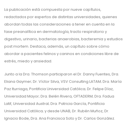
La publicación está compuesta por nueve capítulos,
redactados por expertos de distintas universidades, quienes
abordan todas las consideraciones a tener en cuenta en la
fase preanalítica en dermatología, tracto respiratorio y
digestivo, urinario, bacterias anaerobias, bacteremia y estudios
post mortem. Destaca, además, un capítulo sobre cómo
abordar a pacientes felinos y caninos en condiciones libre de
estrés, miedo y ansiedad.
Junto a la Dra. Thomson participaron el Dr. Danny Fuentes, Dra.
Eliana Gaymer; Dr. Víctor Silva, VSV Consulting LATAM; Dra. María
Paz Iturriaga, Pontificia Universidad Católica; Dr. Felipe Díaz,
Universidad Mayor; Dra. Belén Rivera, OFTADERM; Dra. Fadua
Latif, Universidad Austral; Dra. Patricia García, Pontificia
Universidad Católica; y desde UNAB, Dr. Rubén Muñoz, Dr.
Ignacio Bode, Dra. Ana Francisca Soto y Dr. Carlos González.