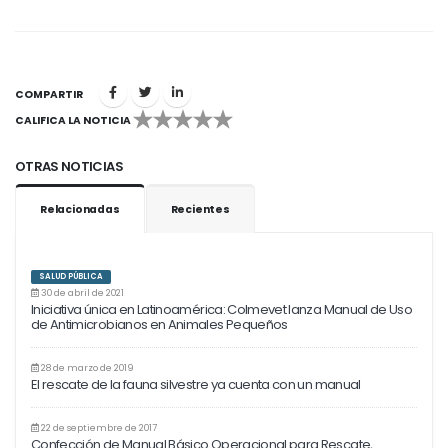
COMPARTIR
CALIFICA LA NOTICIA
1
2
3
4
5
OTRAS NOTICIAS
Relacionadas
Recientes
SALUD PÚBLICA
30 de abril de 2021
Iniciativa única en Latinoamérica: Colmevet lanza Manual de Uso
de Antimicrobianos en Animales Pequeños
28 de marzo de 2019
El rescate de la fauna silvestre ya cuenta con un manual
22 de septiembre de 2017
Confección de Manual Básico Operacional para Rescate,