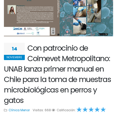
Con patrocinio de
14
Colmevet Metropolitano:
NOVIEMBRE
UNAB lanza primer manual en
Chile para la toma de muestras
microbiológicas en perros y
gatos
Clínica Menor
Visitas: 668
1
2
Calificación:
3
4
5