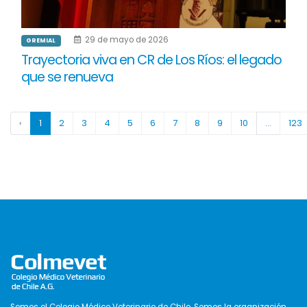
29 de mayo de 2026
GREMIAL
Trayectoria viva en CR de Los Ríos: el legado
que se renueva
‹
1
2
3
4
5
6
7
8
9
10
...
123