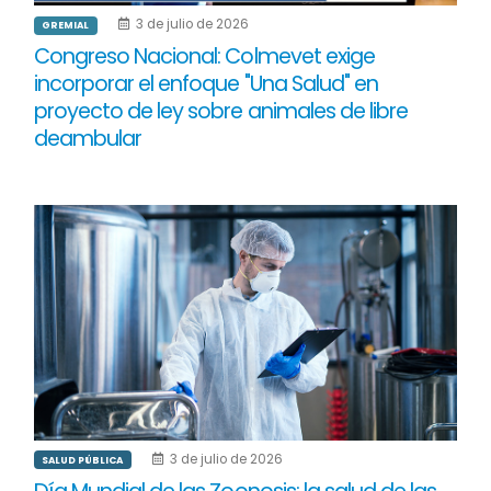
3 de julio de 2026
GREMIAL
Congreso Nacional: Colmevet exige
incorporar el enfoque "Una Salud" en
proyecto de ley sobre animales de libre
deambular
3 de julio de 2026
SALUD PÚBLICA